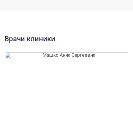
ВОЗ: Информационный бюллетень об алкоголе
Короленко Ц. П., Завьялов В.Ю. Личность и
алкоголь. / Короленко Ц. П., Завьялов В.Ю. //. -
Новосибирск: Наука, 1987. - 168 с.
Врачи клиники