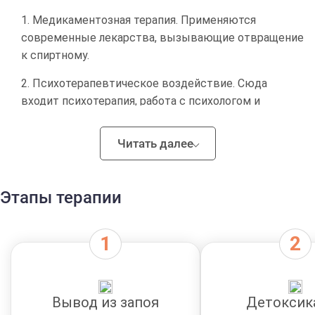
Медикаментозная терапия. Применяются
современные лекарства, вызывающие отвращение
к спиртному.
Психотерапевтическое воздействие. Сюда
входит психотерапия, работа с психологом и
эриксоновский гипноз.
Читать далее
Кодирование. Популярные методы: довженко,
подшивка (препарат дисульфирам), алкоблокада.
Аппаратные технологии. Используются лазерная
Этапы терапии
терапия и электростимуляция для нормализации
работы головного мозга.
Лечение алкоголизма без ведома
Вывод из запоя
Детоксик
больного в Красноярске: почему