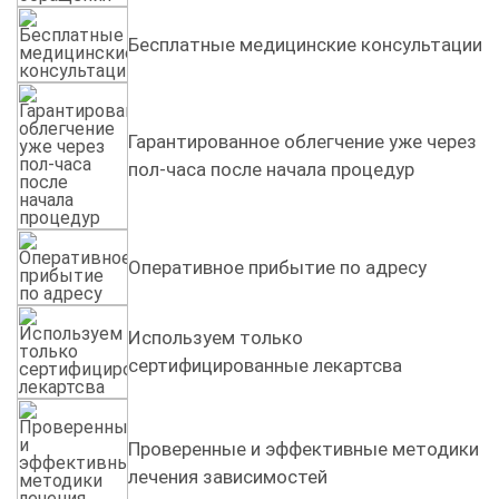
алкогольной зависимости
Бесплатные медицинские консультации
наркологии Союз наркологов?
Наша клиника в Красноярске обладает огромным
Гарантированное облегчение уже через
опытом. Мы работаем с пациентами, у которых
пол-часа после начала процедур
диагностированы:
Наркозависимых состояния (зависимость от
спайсов, героина, метадона, кокаина).
Опеpативное прибытие по адресу
Психические нарушения: биполярное расстройство,
гтр, птср, окр.
Используем только
сертифицированные лекартсва
Редкие состояния: нарколепсии, трихотилломании,
синдром Туретта.
Проверенные и эффективные методики
Наши преимущества:
лечения зависимостей