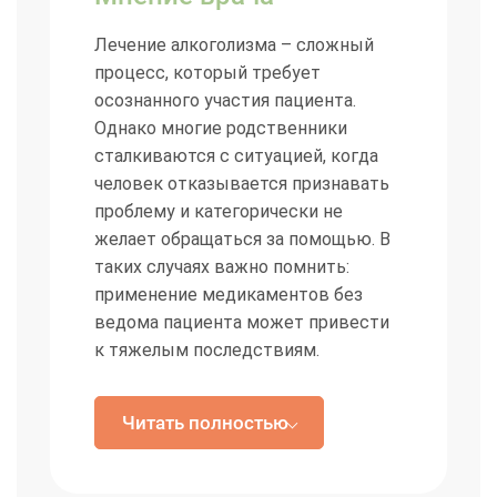
Безопасность пациента гарантируется только при его
Лечение алкоголизма – сложный
участии в процессе под контролем доктора.
процесс, который требует
осознанного участия пациента.
Что делать родственникам, если
Однако многие родственники
сталкиваются с ситуацией, когда
человек отказывается признавать
человек отказывается признавать
зависимость
проблему и категорически не
желает обращаться за помощью. В
В этой ситуации родственникам нужна помощь извне.
таких случаях важно помнить:
Важно перестать поддерживать созависимость и
применение медикаментов без
взять на себя обязанности по созданию условий для
ведома пациента может привести
лечения.
к тяжелым последствиям.
Наша клиника «Союз наркологов»
Позвольте больному осознать последствия своих
Читать полностью
предлагает круглосуточную
действий.
консультацию для родственников,
Обратитесь за психологической поддержкой.
чтобы подобрать аноничные и