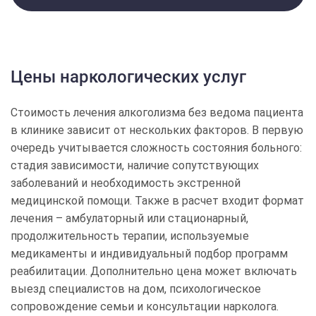
Цены наркологических услуг
Выбор города
Стоимость лечения алкоголизма без ведома пациента
в клинике зависит от нескольких факторов. В первую
очередь учитывается сложность состояния больного:
стадия зависимости, наличие сопутствующих
Челябинск
Красноярск
Москва
Нижний Новгород
заболеваний и необходимость экстренной
Новосибирск
Омск
Ростов-на-Дону
Самара
медицинской помощи. Также в расчет входит формат
Санкт-Петербург
Уфа
Волгоград
Воронеж
лечения – амбулаторный или стационарный,
продолжительность терапии, используемые
медикаменты и индивидуальный подбор программ
реабилитации. Дополнительно цена может включать
выезд специалистов на дом, психологическое
сопровождение семьи и консультации нарколога.