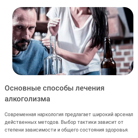
Тайное подсыпание препаратов создает огромный
риск для жизни. Вы не можете знать, как отреагирует
нервной системы состояние на фоне скрытого
приема медикаментов. Без предварительного
осмотра и сбора анамнеза любое «лечение»
превращается в опасный эксперимент. Попытка
избежать открытого разговора лишь оттягивает
момент восстановления.
Основные способы лечения
алкоголизма
Современная наркология предлагает широкий арсенал
действенных методов. Выбор тактики зависит от
степени зависимости и общего состояния здоровья.