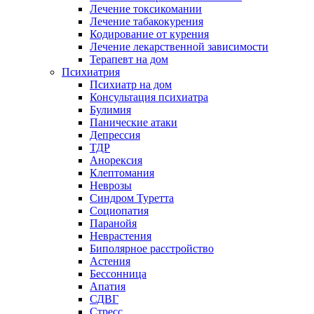
Лечение токсикомании
Лечение табакокурения
Кодирование от курения
Лечение лекарственной зависимости
Терапевт на дом
Психиатрия
Психиатр на дом
Консультация психиатра
Булимия
Панические атаки
Депрессия
ТДР
Анорексия
Клептомания
Неврозы
Синдром Туретта
Социопатия
Паранойя
Неврастения
Биполярное расстройство
Астения
Бессонница
Апатия
СДВГ
Стресс