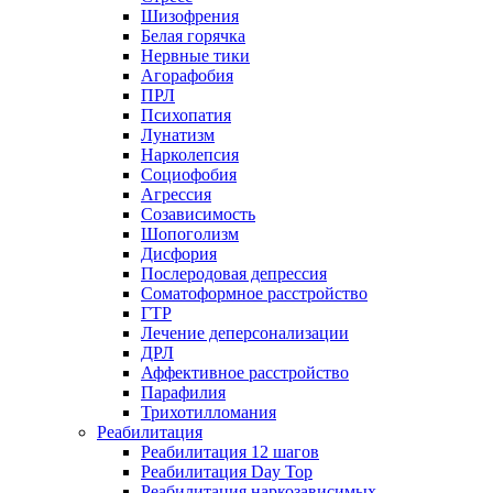
Шизофрения
Белая горячка
Нервные тики
Агорафобия
ПРЛ
Психопатия
Лунатизм
Нарколепсия
Социофобия
Агрессия
Созависимость
Шопоголизм
Дисфория
Послеродовая депрессия
Соматоформное расстройство
ГТР
Лечение деперсонализации
ДРЛ
Аффективное расстройство
Парафилия
Трихотилломания
Реабилитация
Реабилитация 12 шагов
Реабилитация Day Top
Реабилитация наркозависимых