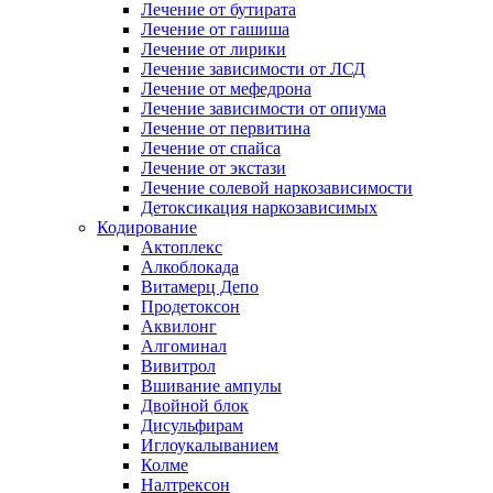
Лечение от бутирата
Лечение от гашиша
Лечение от лирики
Лечение зависимости от ЛСД
Лечение от мефедрона
Лечение зависимости от опиума
Лечение от первитина
Лечение от спайса
Лечение от экстази
Лечение солевой наркозависимости
Детоксикация наркозависимых
Кодирование
Актоплекс
Алкоблокада
Витамерц Депо
Продетоксон
Аквилонг
Алгоминал
Вивитрол
Вшивание ампулы
Двойной блок
Дисульфирам
Иглоукалыванием
Колме
Налтрексон