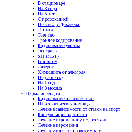
В стационаре
На 3 года
На 5 лет
С провокацией
По методу Довженко
Тетлонг
Торпедо
Тройное кодирование
Кодирование уколом
Эспераль
SIT (MST)
Гипнозом
Лазером
Химзащита от алкоголя
Под лопатку
На 1 год
На 3 месяца
Нарколог на дом
Кодирование от игромании
Наркологическая помощь
Лечение зависимости от ставок на спорт
Консультация нарколога
Лечение игромании у подростков
Лечение игромании
Лечение интернет-зависимости