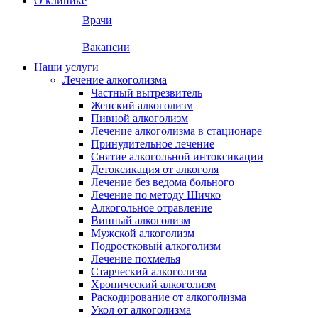
О клинике
Врачи
Вакансии
Наши услуги
Лечение алкоголизма
Частный вытрезвитель
Женский алкоголизм
Пивной алкоголизм
Лечение алкоголизма в стационаре
Принудительное лечение
Снятие алкогольной интоксикации
Детоксикация от алкоголя
Лечение без ведома больного
Лечение по методу Шичко
Алкогольное отравление
Винный алкоголизм
Мужской алкоголизм
Подростковый алкоголизм
Лечение похмелья
Старческий алкоголизм
Хронический алкоголизм
Раскодирование от алкоголизма
Укол от алкоголизма