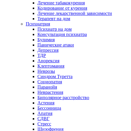
Лечение табакокурения
Кодирование от курения
Лечение лекарственной зависимости
Терапевт на дом
Психиатрия
Психиатр на дом
Консультация психиатра
Булимия
Панические атаки
Депрессия
ТДР
Анорексия
Клептомания
Неврозы
Синдром Туретта
Социопатия
Паранойя
Неврастения
Биполярное расстройство
Астения
Бессонница
Апатия
СДВГ
Стресс
Шизофрения