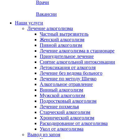
Врачи
Вакансии
Наши услуги
Лечение алкоголизма
Частный вытрезвитель
Женский алкоголизм
Пивной алкоголизм
Лечение алкоголизма в стационаре
Принудительное лечение
Снятие алкогольной интоксикации
Детоксикация от алкоголя
Лечение без ведома больного
Лечение по методу Шичко
Алкогольное отравление
Винный алкоголизм
Мужской алкоголизм
Подростковый алкоголизм
Лечение похмелья
Старческий алкоголизм
Хронический алкоголизм
Раскодирование от алкоголизма
Укол от алкоголизма
Вывод из запоя