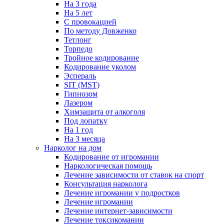
На 3 года
На 5 лет
С провокацией
По методу Довженко
Тетлонг
Торпедо
Тройное кодирование
Кодирование уколом
Эспераль
SIT (MST)
Гипнозом
Лазером
Химзащита от алкоголя
Под лопатку
На 1 год
На 3 месяца
Нарколог на дом
Кодирование от игромании
Наркологическая помощь
Лечение зависимости от ставок на спорт
Консультация нарколога
Лечение игромании у подростков
Лечение игромании
Лечение интернет-зависимости
Лечение токсикомании