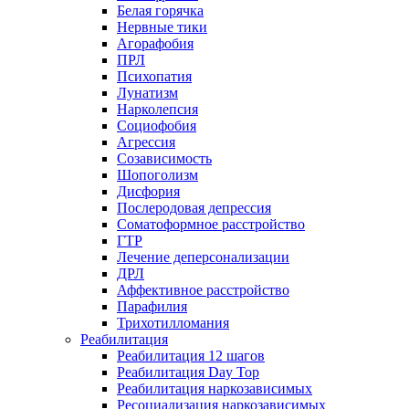
Белая горячка
Нервные тики
Агорафобия
ПРЛ
Психопатия
Лунатизм
Нарколепсия
Социофобия
Агрессия
Созависимость
Шопоголизм
Дисфория
Послеродовая депрессия
Соматоформное расстройство
ГТР
Лечение деперсонализации
ДРЛ
Аффективное расстройство
Парафилия
Трихотилломания
Реабилитация
Реабилитация 12 шагов
Реабилитация Day Top
Реабилитация наркозависимых
Ресоциализация наркозависимых