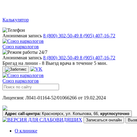
Калькулятор
Анонимная запись
8 (800) 302-50-49
8 (905) 407-16-72
Союз наркологов
24/7
Анонимная запись
8 (800) 302-50-49
8 (905) 407-16-72
Бригад на линии -
8
Выезд врача в течение 5 мин.
Союз наркологов
Лицензия: Л041-01164-52/01066266 от 19.02.2024
Адрес call-центра:
Красноярск, ул. Копылова, 66,
круглосуточно
Записаться онлайн
Вызв
О клинике