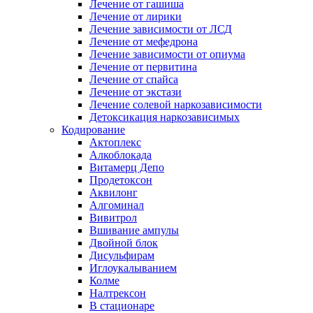
Лечение от гашиша
Лечение от лирики
Лечение зависимости от ЛСД
Лечение от мефедрона
Лечение зависимости от опиума
Лечение от первитина
Лечение от спайса
Лечение от экстази
Лечение солевой наркозависимости
Детоксикация наркозависимых
Кодирование
Актоплекс
Алкоблокада
Витамерц Депо
Продетоксон
Аквилонг
Алгоминал
Вивитрол
Вшивание ампулы
Двойной блок
Дисульфирам
Иглоукалыванием
Колме
Налтрексон
В стационаре