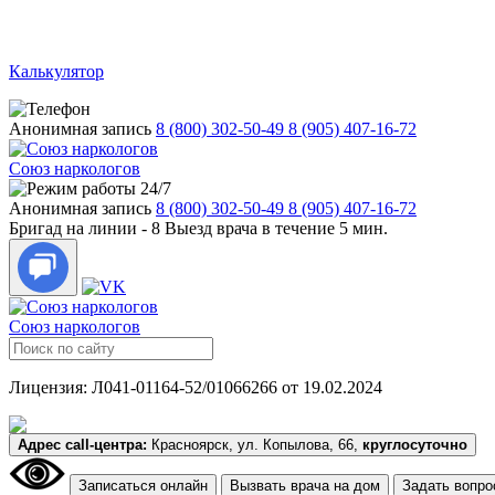
Калькулятор
Анонимная запись
8 (800) 302-50-49
8 (905) 407-16-72
Союз наркологов
24/7
Анонимная запись
8 (800) 302-50-49
8 (905) 407-16-72
Бригад на линии -
8
Выезд врача в течение 5 мин.
Союз наркологов
Лицензия: Л041-01164-52/01066266 от 19.02.2024
Адрес call-центра:
Красноярск, ул. Копылова, 66,
круглосуточно
Записаться онлайн
Вызвать врача на дом
Задать вопро