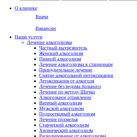
О клинике
Врачи
Вакансии
Наши услуги
Лечение алкоголизма
Частный вытрезвитель
Женский алкоголизм
Пивной алкоголизм
Лечение алкоголизма в стационаре
Принудительное лечение
Снятие алкогольной интоксикации
Детоксикация от алкоголя
Лечение без ведома больного
Лечение по методу Шичко
Алкогольное отравление
Винный алкоголизм
Мужской алкоголизм
Подростковый алкоголизм
Лечение похмелья
Старческий алкоголизм
Хронический алкоголизм
Раскодирование от алкоголизма