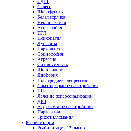
СДВГ
Стресс
Шизофрения
Белая горячка
Нервные тики
Агорафобия
ПРЛ
Психопатия
Лунатизм
Нарколепсия
Социофобия
Агрессия
Созависимость
Шопоголизм
Дисфория
Послеродовая депрессия
Соматоформное расстройство
ГТР
Лечение деперсонализации
ДРЛ
Аффективное расстройство
Парафилия
Трихотилломания
Реабилитация
Реабилитация 12 шагов