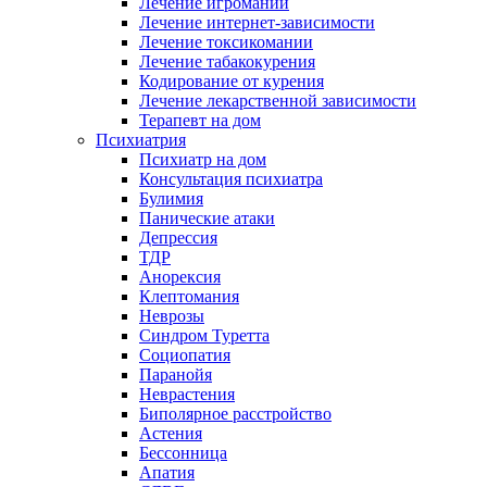
Лечение игромании
Лечение интернет-зависимости
Лечение токсикомании
Лечение табакокурения
Кодирование от курения
Лечение лекарственной зависимости
Терапевт на дом
Психиатрия
Психиатр на дом
Консультация психиатра
Булимия
Панические атаки
Депрессия
ТДР
Анорексия
Клептомания
Неврозы
Синдром Туретта
Социопатия
Паранойя
Неврастения
Биполярное расстройство
Астения
Бессонница
Апатия