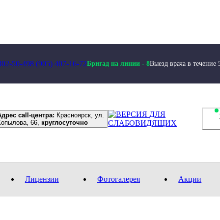
302-50-49
8 (905) 407-16-72
Бригад на линии -
8
Выезд врача в течение 
Адрес call-центра:
Красноярск, ул.
Копылова, 66,
круглосуточно
Лицензии
Фотогалерея
Акции