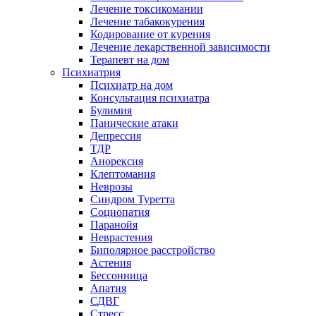
Лечение токсикомании
Лечение табакокурения
Кодирование от курения
Лечение лекарственной зависимости
Терапевт на дом
Психиатрия
Психиатр на дом
Консультация психиатра
Булимия
Панические атаки
Депрессия
ТДР
Анорексия
Клептомания
Неврозы
Синдром Туретта
Социопатия
Паранойя
Неврастения
Биполярное расстройство
Астения
Бессонница
Апатия
СДВГ
Стресс