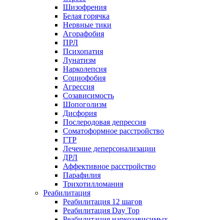
Шизофрения
Белая горячка
Нервные тики
Агорафобия
ПРЛ
Психопатия
Лунатизм
Нарколепсия
Социофобия
Агрессия
Созависимость
Шопоголизм
Дисфория
Послеродовая депрессия
Соматоформное расстройство
ГТР
Лечение деперсонализации
ДРЛ
Аффективное расстройство
Парафилия
Трихотилломания
Реабилитация
Реабилитация 12 шагов
Реабилитация Day Top
Реабилитация наркозависимых