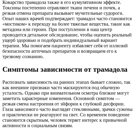
Коварство трамадола также в его кумулятивном эффекте.
Токсины постепенно отравляют ткани печени и почек, а
резкая отмена препарата вызывает мучительные судороги.
Опыт наших врачей подтверждает: трамадол часто становится
«мостиком» к переходу на более тяжелые вещества, такие как
метадона или героин. При поступлении в наш центр
проводится детальное обследование, чтобы оценить реальный
ущерб здоровью и подобрать индивидуальный вариант
терапии. Мы помогаем пациенту избавляет себя от иллюзий
безопасности аптечных препаратов и возвращаем его к
трезвому сознанию.
Симптомы зависимости от трамадола
Распознать зависимость на ранних этапах бывает сложно, так
как внешние признаки часто маскируются под обычную
усталость. Однако при внимательном осмотра близкие могут
заметить характерные изменения. Основной симптом —
резкая смена настроения от эйфории к глубокой дисфории.
Глаза зависимого часто выглядят стеклянными, зрачки сужены
и практически не реагируют на свет. Со временем поведение
становится скрытным, человек теряет интерес к привычной
активности и социальным связям.