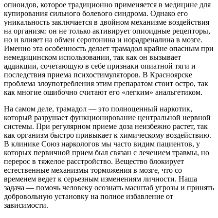
опиоидов, которое традиционно применяется в медицине для
купирования сильного болевого синдрома. Однако его
уникальность заключается в двойном механизме воздействия
на организм: он не только активирует опиоидные рецепторы,
но и влияет на обмен серотонина и норадреналина в мозге.
Именно эта особенность делает трамадол крайне опасным при
немедицинском использовании, так как он вызывает
аддикции, сочетающую в себе признаки опиатной тяги и
последствия приема психостимуляторов. В Красноярске
проблема злоупотребления этим препаратом стоит остро, так
как многие ошибочно считают его «легким» анальгетиком.
На самом деле, трамадол — это полноценный наркотик,
который разрушает функционирование центральной нервной
системы. При регулярном приеме доза неизбежно растет, так
как организм быстро привыкает к химическому воздействию.
В клинике Союз наркологов мы часто видим пациентов, у
которых первичной прием был связан с лечением травмы, но
перерос в тяжелое расстройство. Вещество блокирует
естественные механизмы торможения в мозге, что со
временем ведет к серьезным изменениям личности. Наша
задача — помочь человеку осознать масштаб угрозы и принять
добровольную установку на полное избавление от
зависимости.