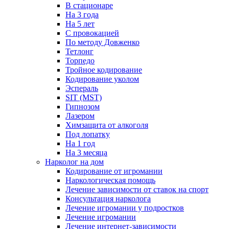
В стационаре
На 3 года
На 5 лет
С провокацией
По методу Довженко
Тетлонг
Торпедо
Тройное кодирование
Кодирование уколом
Эспераль
SIT (MST)
Гипнозом
Лазером
Химзащита от алкоголя
Под лопатку
На 1 год
На 3 месяца
Нарколог на дом
Кодирование от игромании
Наркологическая помощь
Лечение зависимости от ставок на спорт
Консультация нарколога
Лечение игромании у подростков
Лечение игромании
Лечение интернет-зависимости