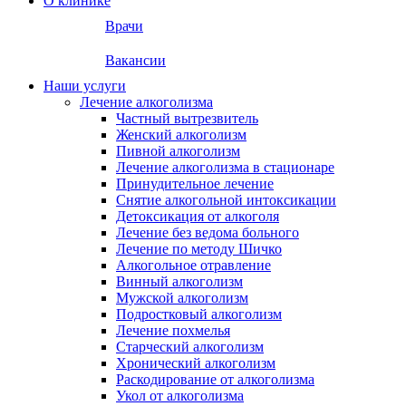
О клинике
Врачи
Вакансии
Наши услуги
Лечение алкоголизма
Частный вытрезвитель
Женский алкоголизм
Пивной алкоголизм
Лечение алкоголизма в стационаре
Принудительное лечение
Снятие алкогольной интоксикации
Детоксикация от алкоголя
Лечение без ведома больного
Лечение по методу Шичко
Алкогольное отравление
Винный алкоголизм
Мужской алкоголизм
Подростковый алкоголизм
Лечение похмелья
Старческий алкоголизм
Хронический алкоголизм
Раскодирование от алкоголизма
Укол от алкоголизма