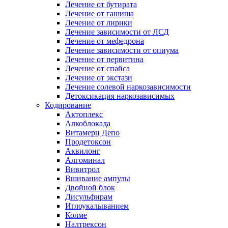
Лечение от бутирата
Лечение от гашиша
Лечение от лирики
Лечение зависимости от ЛСД
Лечение от мефедрона
Лечение зависимости от опиума
Лечение от первитина
Лечение от спайса
Лечение от экстази
Лечение солевой наркозависимости
Детоксикация наркозависимых
Кодирование
Актоплекс
Алкоблокада
Витамерц Депо
Продетоксон
Аквилонг
Алгоминал
Вивитрол
Вшивание ампулы
Двойной блок
Дисульфирам
Иглоукалыванием
Колме
Налтрексон