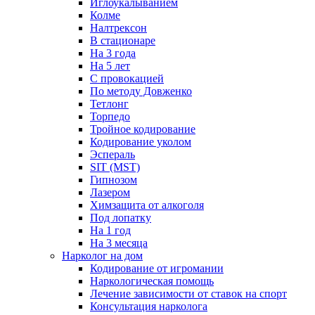
Иглоукалыванием
Колме
Налтрексон
В стационаре
На 3 года
На 5 лет
С провокацией
По методу Довженко
Тетлонг
Торпедо
Тройное кодирование
Кодирование уколом
Эспераль
SIT (MST)
Гипнозом
Лазером
Химзащита от алкоголя
Под лопатку
На 1 год
На 3 месяца
Нарколог на дом
Кодирование от игромании
Наркологическая помощь
Лечение зависимости от ставок на спорт
Консультация нарколога