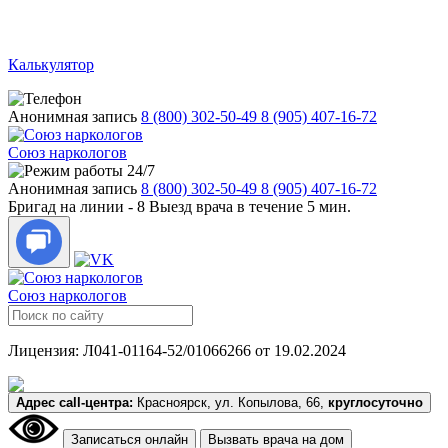
Калькулятор
Анонимная запись
8 (800) 302-50-49
8 (905) 407-16-72
Союз наркологов
24/7
Анонимная запись
8 (800) 302-50-49
8 (905) 407-16-72
Бригад на линии -
8
Выезд врача в течение 5 мин.
Союз наркологов
Лицензия: Л041-01164-52/01066266 от 19.02.2024
Адрес call-центра:
Красноярск, ул. Копылова, 66,
круглосуточно
Записаться онлайн
Вызвать врача на дом