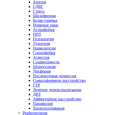
Апатия
СДВГ
Стресс
Шизофрения
Белая горячка
Нервные тики
Агорафобия
ПРЛ
Психопатия
Лунатизм
Нарколепсия
Социофобия
Агрессия
Созависимость
Шопоголизм
Дисфория
Послеродовая депрессия
Соматоформное расстройство
ГТР
Лечение деперсонализации
ДРЛ
Аффективное расстройство
Парафилия
Трихотилломания
Реабилитация