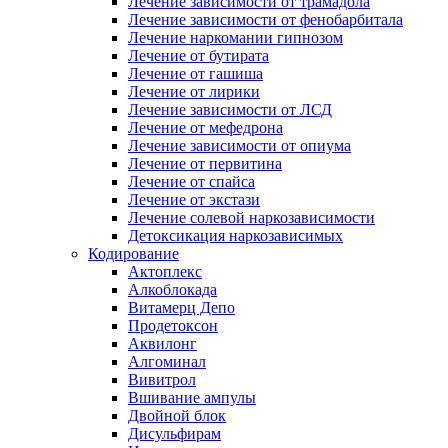
Лечение зависимости от трамадола
Лечение зависимости от фенобарбитала
Лечение наркомании гипнозом
Лечение от бутирата
Лечение от гашиша
Лечение от лирики
Лечение зависимости от ЛСД
Лечение от мефедрона
Лечение зависимости от опиума
Лечение от первитина
Лечение от спайса
Лечение от экстази
Лечение солевой наркозависимости
Детоксикация наркозависимых
Кодирование
Актоплекс
Алкоблокада
Витамерц Депо
Продетоксон
Аквилонг
Алгоминал
Вивитрол
Вшивание ампулы
Двойной блок
Дисульфирам