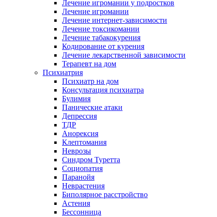
Лечение игромании у подростков
Лечение игромании
Лечение интернет-зависимости
Лечение токсикомании
Лечение табакокурения
Кодирование от курения
Лечение лекарственной зависимости
Терапевт на дом
Психиатрия
Психиатр на дом
Консультация психиатра
Булимия
Панические атаки
Депрессия
ТДР
Анорексия
Клептомания
Неврозы
Синдром Туретта
Социопатия
Паранойя
Неврастения
Биполярное расстройство
Астения
Бессонница